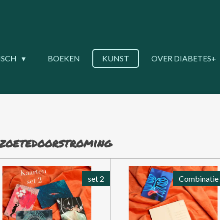
ISCH
BOEKEN
KUNST
OVER DIABETES+
gzoetedoorstroming
set 2
Combinatie 