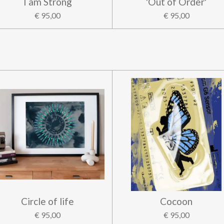
I am Strong
'Out of Order'
€ 95,00
€ 95,00
Circle of life
Cocoon
€ 95,00
€ 95,00