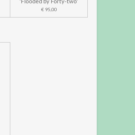
'Flooded by Forty-two'
€ 95,00