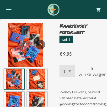
Ga
direct
naar
de
Kaartenset
hoofdinhoud
fotokunst
set 1
€ 9,95
In
winkelwagen
Wendy Leewens, bekend
van haar insta-account
@honingzoetedoorstroming,