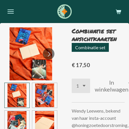
Ga
direct
naar
de
Combinatie set
hoofdinhoud
ansichtkaarten
Combinatie set
€ 17,50
In
winkelwagen
Wendy Leewens, bekend
van haar insta-account
@honingzoetedoorstroming,