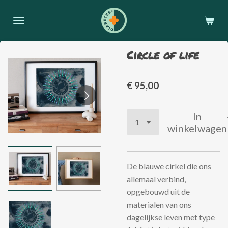
Ga
direct
naar
de
Circle of life
hoofdinhoud
€ 95,00
In
winkelwagen
De blauwe cirkel die ons
allemaal verbind,
opgebouwd uit de
materialen van ons
dagelijkse leven met type