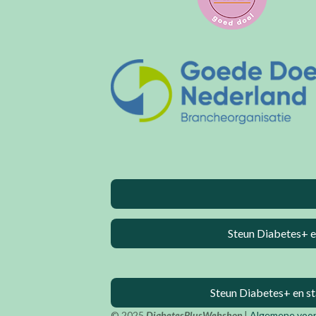
Steun Diabetes+ e
Steun Diabetes+ en st
© 2025
DiabetesPlusWebshop
|
Algemene voo