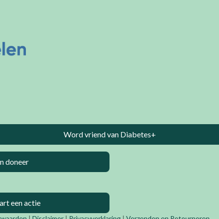
Word vriend van Diabetes+
n doneer
art een actie
rwaarden
|
Disclaimer
|
Privacyverklaring
|
Verzenden en Retourneren