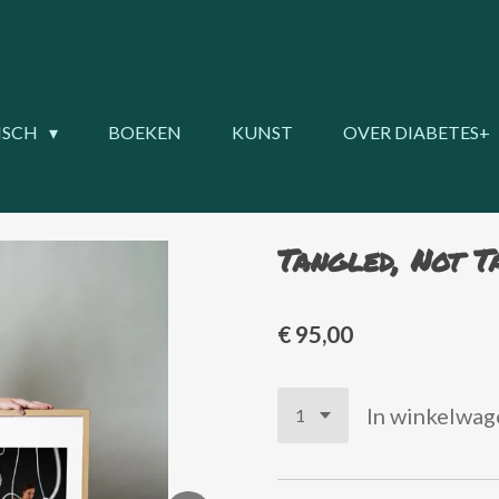
ISCH
BOEKEN
KUNST
OVER DIABETES+
Tangled, Not T
€ 95,00
In winkelwag