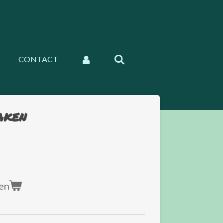
CONTACT
aken
en