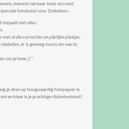
wens, bekend van haar insta-account
speciale fotokunst voor Diabetes+.
t bepaalt niet alles.
n,
met al die correcties en pijnlijke plekjes.
je diabetes, er is genoeg moois om van te
es om je heen ;) "
vang je deze op hoogwaardig fotopapier in
rom en klaar is je prachtige diabeteskunst!