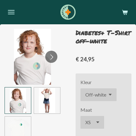
Ga
direct
naar
de
Diabetes+ T-Shirt
hoofdinhoud
off-white
€ 24,95
Kleur
Maat