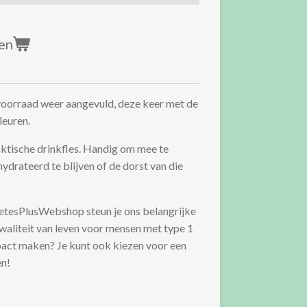
en
orraad weer aangevuld, deze keer met de
kleuren.
raktische drinkfles. Handig om mee te
ydrateerd te blijven of de dorst van die
etesPlusWebshop steun je ons belangrijke
kwaliteit van leven voor mensen met type 1
pact maken? Je kunt ook kiezen voor een
en!