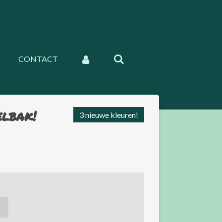
CONTACT
elbak!
3 nieuwe kleuren!