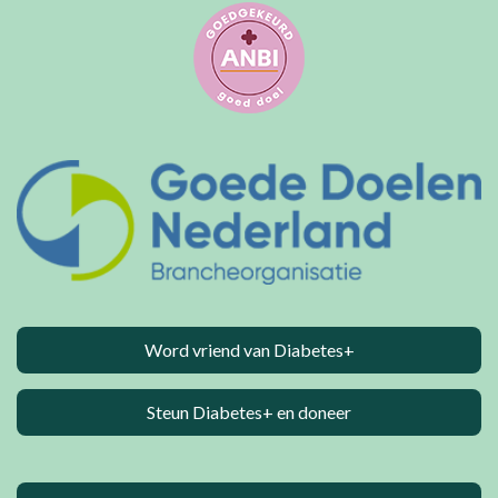
s
e
n
Word vriend van Diabetes+
Steun Diabetes+ en doneer