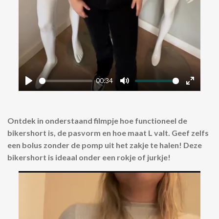
00:34
P
M
E
l
u
n
a
t
t
Ontdek in onderstaand filmpje hoe functioneel de
y
e
e
bikershort is, de pasvorm en hoe maat L valt. Geef zelfs
r
een bolus zonder de pomp uit het zakje te halen! Deze
bikershort is ideaal onder een rokje of jurkje!
f
u
l
l
s