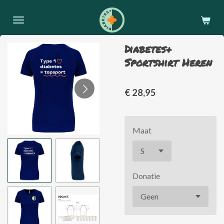
Ga
direct
naar
Diabetes+
de
Sportshirt Heren
hoofdinhoud
€ 28,95
Maat
Donatie