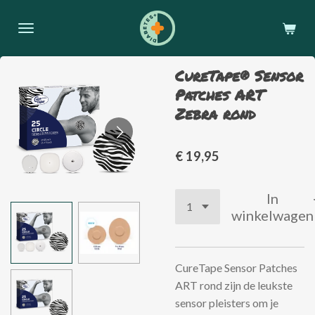
Ga
direct
naar
de
CureTape® Sensor
hoofdinhoud
Patches ART
Zebra rond
€ 19,95
In
winkelwagen
CureTape Sensor Patches
ART rond zijn de leukste
sensor pleisters om je