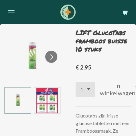
Ga
direct
naar
de
LIFT GlucoTabs
hoofdinhoud
framboos buisje
10 stuks
€ 2,95
In
winkelwagen
Glucotabs zijn frisse
glucose tabletten met een
Framboossmaak. Ze