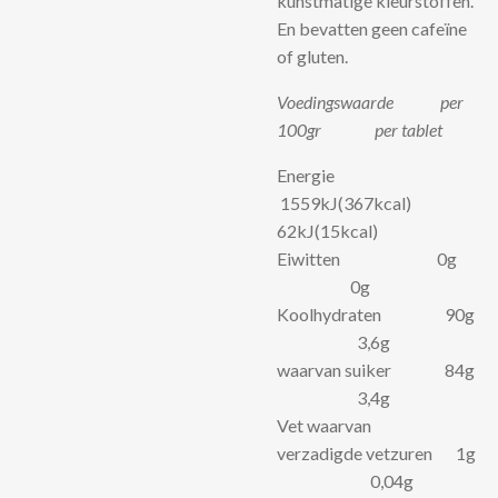
kunstmatige kleurstoffen.
En bevatten geen cafeïne
of gluten.
Voedingswaarde per
100gr per tablet
Energie
1559kJ(367kcal)
62kJ(15kcal)
Eiwitten 0g
0g
Koolhydraten 90g
3,6g
waarvan suiker 84g
3,4g
Vet waarvan
verzadigde vetzuren 1g
0,04g