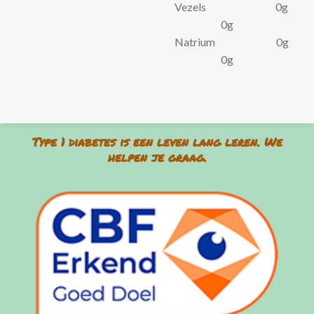
Vezels 0g
0g
Natrium 0g
0g
Type 1 diabetes is een leven lang leren. We
helpen je graag.