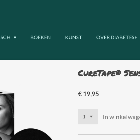
ISCH
BOEKEN
KUNST
OVER DIABETES+
CureTape® Sen
€ 19,95
In winkelwag