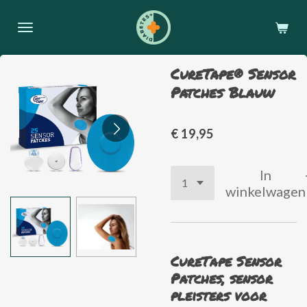
Ga
direct
naar
de
CureTape® Sensor
hoofdinhoud
Patches Blauw
€ 19,95
In
winkelwagen
CureTape Sensor
Patches, sensor
pleisters voor